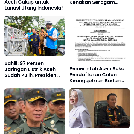
Aceh Cukup untuk
Kenakan Seragam
Lunasi Utang Indonesia!
Loreng Setelah 19 Tahun
Bahlil: 97 Persen
Pemerintah Aceh Buka
Jaringan Listrik Aceh
Pendaftaran Calon
Sudah Pulih, Presiden
Keanggotaan Badan
Prabowo Pastikan
Baitul Mal Aceh, Ini
Penerangan Normal
Syarat-syaratnya
Malam Ini