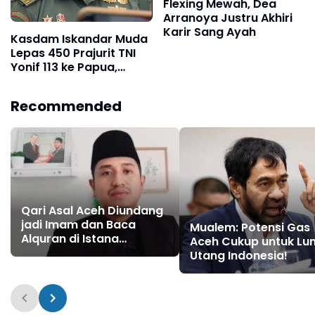
Flexing Mewah, Dea
Arranoya Justru Akhiri
Karir Sang Ayah
Kasdam Iskandar Muda
Lepas 450 Prajurit TNI
Yonif 113 ke Papua,
Tugas Pamtas RI-PNG
Recommended
Qari Asal Aceh Diundang
jadi Imam dan Baca
Mualem: Potensi Gas
Alquran di Istana
Aceh Cukup untuk Lun
Kepresidenan Turki
Utang Indonesia!