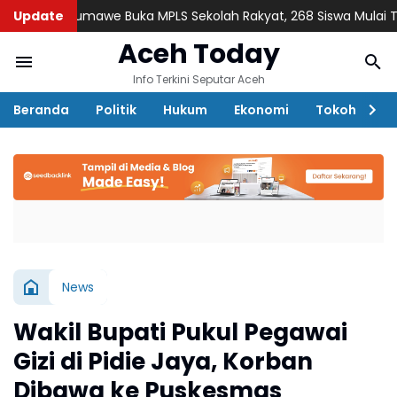
kseumawe Buka MPLS Sekolah Rakyat, 268 Siswa Mulai Tahun Aja
Update
Aceh Today
Info Terkini Seputar Aceh
Beranda
Politik
Hukum
Ekonomi
Tokoh
D
News
Wakil Bupati Pukul Pegawai
Gizi di Pidie Jaya, Korban
Dibawa ke Puskesmas