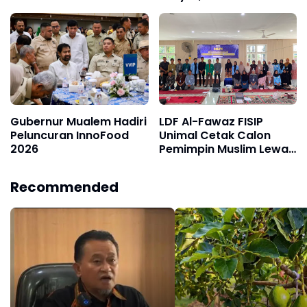
Berusia Ratusan Tahun!
Tahun Ajaran Baru
Gubernur Mualem Hadiri
LDF Al-Fawaz FISIP
Peluncuran InnoFood
Unimal Cetak Calon
2026
Pemimpin Muslim Lewat
Muslim Leadership
Training 1
Recommended