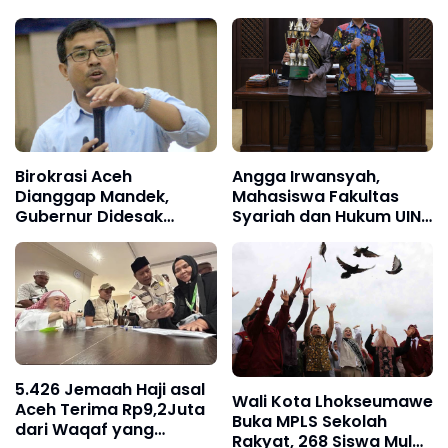
Birokrasi Aceh
Angga Irwansyah,
Dianggap Mandek,
Mahasiswa Fakultas
Gubernur Didesak
Syariah dan Hukum UIN
Evaluasi Sekda
Ar-Raniry Banda Aceh
Asal Langkat Raih Grand
Champion dan Tiga
Penghargaan dalam
Catalyst Future
Competition X ASIA
2026
5.426 Jemaah Haji asal
Wali Kota Lhokseumawe
Aceh Terima Rp9,2Juta
Buka MPLS Sekolah
dari Waqaf yang
Rakyat, 268 Siswa Mulai