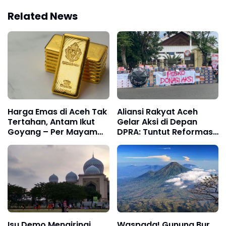
Related News
Harga Emas di Aceh Tak
Aliansi Rakyat Aceh
Tertahan, Antam Ikut
Gelar Aksi di Depan
Goyang – Per Mayam
DPRA: Tuntut Reformasi
Sudah Rp 6 Juta!
DPR dan Polri
Isu Demo Mengiringi
​Waspada! Gunung Bur