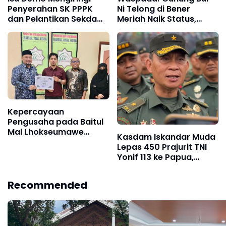
Penyerahan SK PPPK
Ni Telong di Bener
dan Pelantikan Sekda
Meriah Naik Status,
Lhokseumawe
Radius 1,5 Km Dilarang
Dilintasi
Kepercayaan
Pengusaha pada Baitul
Mal Lhokseumawe
Kasdam Iskandar Muda
Meningkat, Zakat Rp 20
Lepas 450 Prajurit TNI
Juta Disetor
Yonif 113 ke Papua,
Tugas Pamtas RI-PNG
Recommended