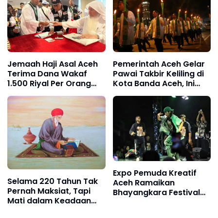
Jemaah Haji Asal Aceh
Pemerintah Aceh Gelar
Terima Dana Wakaf
Pawai Takbir Keliling di
1.500 Riyal Per Orang
Kota Banda Aceh, Ini
dari Baitul Asyi
Rutenya
Expo Pemuda Kreatif
Selama 220 Tahun Tak
Aceh Ramaikan
Pernah Maksiat, Tapi
Bhayangkara Festival
Mati dalam Keadaan
2024
Kafir