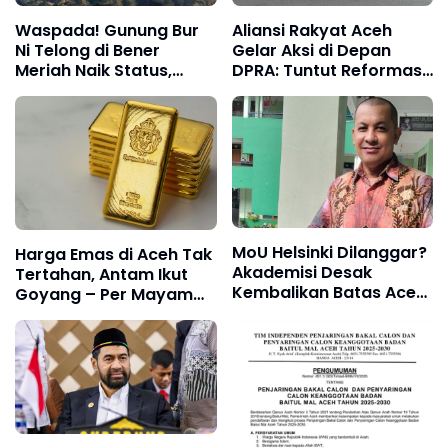
​Waspada! Gunung Bur
Aliansi Rakyat Aceh
Ni Telong di Bener
Gelar Aksi di Depan
Meriah Naik Status,
DPRA: Tuntut Reformasi
Radius 1,5 Km Dilarang
DPR dan Polri
Dilintasi
MoU Helsinki Dilanggar?
Harga Emas di Aceh Tak
Akademisi Desak
Tertahan, Antam Ikut
Kembalikan Batas Aceh
Goyang – Per Mayam
Sesuai Peta 1956
Sudah Rp 6 Juta!