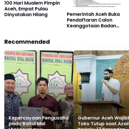
100 Hari Mualem Pimpin
Aceh, Empat Pulau
Pemerintah Aceh Buka
Dinyatakan Hilang
Pendaftaran Calon
Keanggotaan Badan
Baitul Mal Aceh, Ini
Syarat-syaratnya
Recommended
Kepercayaan Pengusaha
Gubernur Aceh Wajib
pada Baitul Mal
Toko Tutup saat Azan