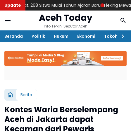
at, 268 Siswa Mulai Tahun Ajaran Baru
Update
Flexing Mewah, Dea Arra
Aceh Today
Info Terkini Seputar Aceh
Beranda
Politik
Hukum
Ekonomi
Tokoh
D
Berita
Kontes Waria Berselempang
Aceh di Jakarta dapat
Kecaman dari Pewaris